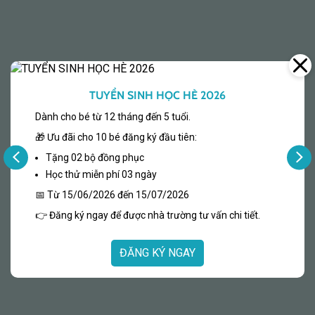
TUYỂN SINH HỌC HÈ 2026
Dành cho bé từ 12 tháng đến 5 tuổi.
🎁 Ưu đãi cho 10 bé đăng ký đầu tiên:
Tặng 02 bộ đồng phục
Học thử miễn phí 03 ngày
1 tuần học thử miễn phí cho bé
📅 Từ 15/06/2026 đến 15/07/2026
👉 Đăng ký ngay để được nhà trường tư vấn chi tiết.
Giảm thêm 10% học phí khi giới thiệu
bé mới
ĐĂNG KÝ NGAY
Giảm thêm 10% học phí cho bé thứ 2
nếu có anh/chị/em học cùng
Ưu đãi lên đến 10% tổng học phí khi
đăng ký theo khóa cho bé