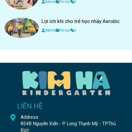
Admin
Tin tức
0
Lợi ích khi cho trẻ học nhảy Aerobic
Admin
Tin tức
3
LIÊN HỆ
Address
854B Nguyễn Xiển - P. Long Thạnh Mỹ - TP.Thủ
Đức