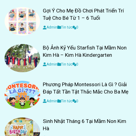
Gợi Ý Cho Mẹ Đồ Chơi Phát Triển Trí
Tuệ Cho Bé Từ 1 – 6 Tuổi
Admin
Tin tức
0
Bộ Ảnh Kỷ Yếu Starfish Tại Mầm Non
Kim Hà – Kim Hà Kindergarten
Admin
Tin tức
0
Phương Pháp Montessori Là Gì ? Giải
Đáp Tất Tần Tật Thắc Mắc Cho Ba Mẹ
Admin
Tin tức
0
Sinh Nhật Tháng 6 Tại Mầm Non Kim
Hà